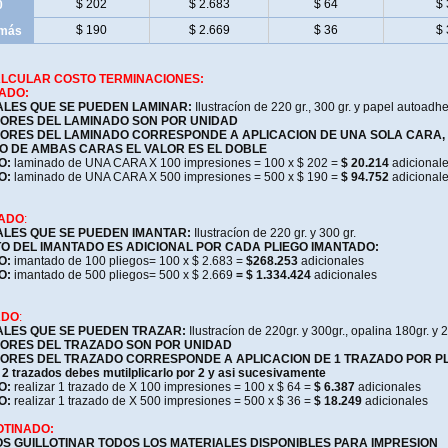
$ 202
$ 2.683
$ 64
$ 
0
$ 190
$ 2.669
$ 36
$ 
 más
LCULAR COSTO TERMINACIONES:
NADO:
ALES QUE SE PUEDEN LAMINAR:
Ilustracíon de 220 gr., 300 gr. y papel autoadhe
LORES DEL LAMINADO SON POR UNIDAD
ALORES DEL LAMINADO CORRESPONDE A APLICACION DE UNA SOLA CARA,
O DE AMBAS CARAS EL VALOR ES EL DOBLE
O:
laminado de UNA CARA X 100 impresiones = 100 x $ 202 =
$ 20.214
adicional
O:
laminado de UNA CARA X 500 impresiones = 500 x $ 190 =
$ 94.752
adicional
TADO
:
ALES QUE SE PUEDEN IMANTAR:
Ilustracíon de 220 gr. y 300 gr.
TO DEL IMANTADO ES ADICIONAL POR CADA PLIEGO IMANTADO:
O:
imantado de 100 pliegos= 100 x $ 2.683 =
$268.253
adicionales
O:
imantado de 500 pliegos= 500 x $ 2.669
= $ 1.334.424
adicionales
ADO
:
IALES QUE SE PUEDEN TRAZAR:
Ilustracíon de 220gr. y 300gr., opalina 180gr. y 
LORES DEL TRAZADO SON POR UNIDAD
LORES DEL TRAZADO CORRESPONDE A APLICACION DE 1 TRAZADO POR PLI
 2 trazados debes mutilplicarlo por 2 y asi sucesivamente
O:
realizar 1 trazado de X 100 impresiones = 100 x $ 64 =
$ 6.387
adicionales
O:
realizar 1 trazado de X 500 impresiones = 500 x $ 36 =
$ 18.249
adicionales
OTINADO:
OS GUILLOTINAR TODOS LOS MATERIALES DISPONIBLES PARA IMPRESION