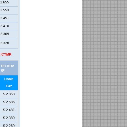
 2.655
 2.553
 2.451
 2.410
 2.369
 2.328
OR CYMK
 TELADA
 gr.
Doble
Faz
$ 2.858
$ 2.586
$ 2.481
$ 2.389
$ 2.269