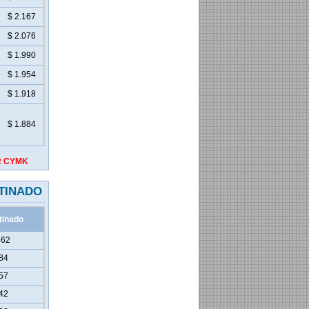
$ 2.167
$ 2.076
$ 1.990
$ 1.954
$ 1.918
$ 1.884
OR CYMK
OTINADO
tinado
562
84
57
42