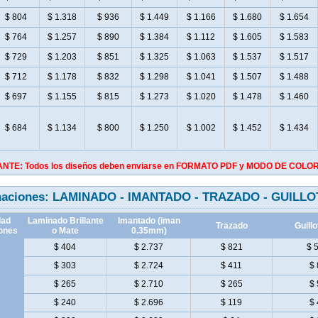
$ 804
$ 1.318
$ 936
$ 1.449
$ 1.166
$ 1.680
$ 1.654
$ 764
$ 1.257
$ 890
$ 1.384
$ 1.112
$ 1.605
$ 1.583
$ 729
$ 1.203
$ 851
$ 1.325
$ 1.063
$ 1.537
$ 1.517
$ 712
$ 1.178
$ 832
$ 1.298
$ 1.041
$ 1.507
$ 1.488
$ 697
$ 1.155
$ 815
$ 1.273
$ 1.020
$ 1.478
$ 1.460
$ 684
$ 1.134
$ 800
$ 1.250
$ 1.002
$ 1.452
$ 1.434
ANTE: Todos los diseños deben enviarse en FORMATO PDF y MODO DE COL
naciones: LAMINADO - IMANTADO - TRAZADO - GUILL
dad
Laminado Brillante
Imantado (iman
Trazado
Guillo
ones
o Mate
0.35mm)
$ 404
$ 2.737
$ 821
$ 
$ 303
$ 2.724
$ 411
$ 
$ 265
$ 2.710
$ 265
$ 
$ 240
$ 2.696
$ 119
$ 