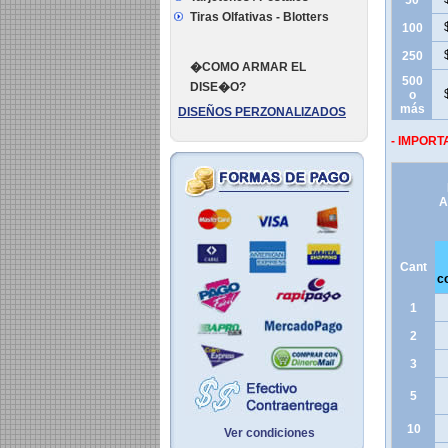
50
Tiras Olfativas - Blotters
100
250
�COMO ARMAR EL
500
DISE�O?
o
más
DISEÑOS PERZONALIZADOS
- IMPORT
A
Cant
co
1
2
3
5
10
Ver condiciones