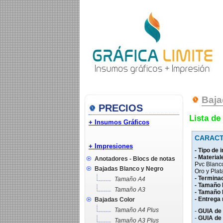
Baja
PRECIOS
Lista de
+ Insumos Gráficos
CARACT
+ Impresiones
- Tipo de
- Material
Anotadores - Blocs de notas
Pvc Blanc
Bajadas Blanco y Negro
Oro y Plat
- Termina
Tamaño A4
- Tamaño
Tamaño A3
- Tamaño
- Entrega 
Bajadas Color
Tamaño A4 Plus
-
GUIA de
-
GUIA de 
Tamaño A3 Plus