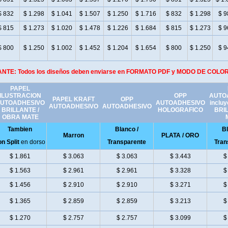
$ 832
$ 1.298
$ 1.041
$ 1.507
$ 1.250
$ 1.716
$ 832
$ 1.298
$ 9
$ 815
$ 1.273
$ 1.020
$ 1.478
$ 1.226
$ 1.684
$ 815
$ 1.273
$ 9
$ 800
$ 1.250
$ 1.002
$ 1.452
$ 1.204
$ 1.654
$ 800
$ 1.250
$ 9
ANTE: Todos los diseños deben enviarse en FORMATO PDF y MODO DE COL
PAPEL
ILUSTRACION
OPP
AUTO
PAPEL KRAFT
OPP
UTOADHESIVO
AUTOADHESIVO
incluy
AUTOADHESIVO
AUTOADHESIVO
BRILLANTE /
HOLOGRAFICO
BRI
OBRA MATE
Tambien
Blanco /
Bl
Marron
PLATA / ORO
n Split
en dorso
Transparente
Tran
$ 1.861
$ 3.063
$ 3.063
$ 3.443
$
$ 1.563
$ 2.961
$ 2.961
$ 3.328
$
$ 1.456
$ 2.910
$ 2.910
$ 3.271
$
$ 1.365
$ 2.859
$ 2.859
$ 3.213
$
$ 1.270
$ 2.757
$ 2.757
$ 3.099
$