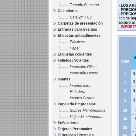
Tamaño Pancarta
- LOS A
- PRECIO
Calendarios
-
PRECIOS
Caja ZIP / CD
tipo de p
archivo al 
Carpetas de presentación
- IMPORT
Entradas para eventos
Etiquetas autoadhesivas
Plásticas
Papel
Etiquetas colgantes
S
Folletos / Volantes
Cant
Impresión Offset
Impresión Digital
$
1
Imanes
$
2
Imanes para
$
3
Heladera
Imanes Pizarra
$
5
Papelería Empresarial
Sobres Membretados
10
Hojas Membretadas
20
Señaladores
35
Tarjetas Personales
Tarjetones / Postales