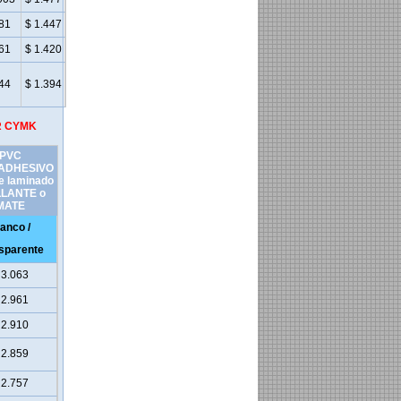
81
$ 1.447
61
$ 1.420
44
$ 1.394
OR CYMK
PVC
ADHESIVO
e laminado
LLANTE o
MATE
anco /
sparente
 3.063
 2.961
 2.910
 2.859
 2.757