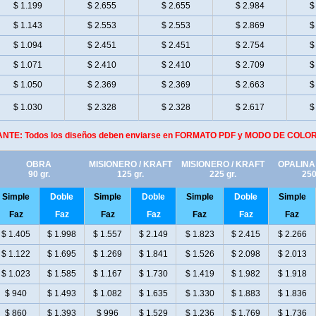
$ 1.199
$ 2.655
$ 2.655
$ 2.984
$
$ 1.143
$ 2.553
$ 2.553
$ 2.869
$
$ 1.094
$ 2.451
$ 2.451
$ 2.754
$
$ 1.071
$ 2.410
$ 2.410
$ 2.709
$
$ 1.050
$ 2.369
$ 2.369
$ 2.663
$
$ 1.030
$ 2.328
$ 2.328
$ 2.617
$
ANTE: Todos los diseños deben enviarse en FORMATO PDF y MODO DE COL
OBRA
MISIONERO / KRAFT
MISIONERO / KRAFT
OPALINA
90 gr.
125 gr.
225 gr.
250
Simple
Doble
Simple
Doble
Simple
Doble
Simple
Faz
Faz
Faz
Faz
Faz
Faz
Faz
$ 1.405
$ 1.998
$ 1.557
$ 2.149
$ 1.823
$ 2.415
$ 2.266
$ 1.122
$ 1.695
$ 1.269
$ 1.841
$ 1.526
$ 2.098
$ 2.013
$ 1.023
$ 1.585
$ 1.167
$ 1.730
$ 1.419
$ 1.982
$ 1.918
$ 940
$ 1.493
$ 1.082
$ 1.635
$ 1.330
$ 1.883
$ 1.836
$ 860
$ 1.393
$ 996
$ 1.529
$ 1.236
$ 1.769
$ 1.736