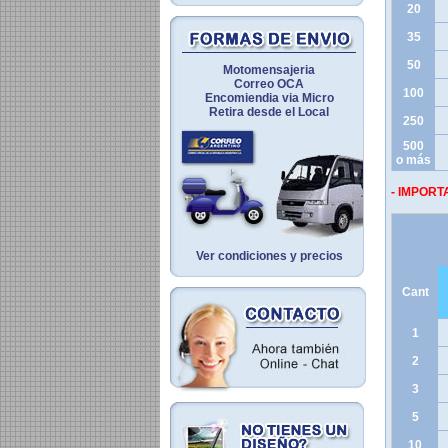
20
35
50
Motomensajeria
Correo OCA
100
Encomiendia via Micro
Retira desde el Local
250
500
o más
- IMPORT
Ver condiciones y precios
Cant
1
2
3
5
10