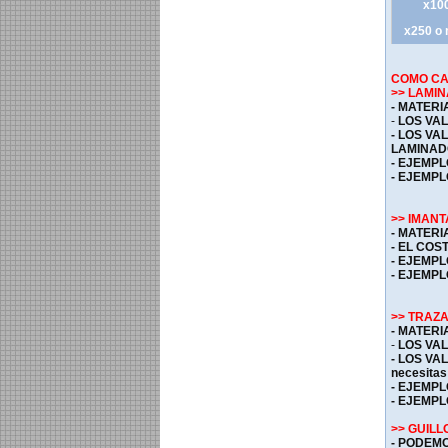
x10
x250 o
COMO CA
>> LAMI
- MATERI
-
LOS VA
- LOS V
LAMINAD
- EJEMPL
- EJEMPL
>> IMAN
- MATERI
- EL COS
- EJEMPL
- EJEMPL
>> TRAZ
- MATER
-
LOS VA
- LOS VA
necesitas
- EJEMPL
- EJEMPL
>> GUILL
- PODEM