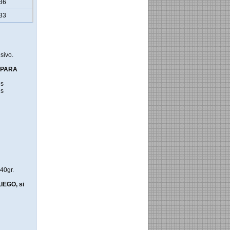
36
33
sivo.
 PARA
es
es
240gr.
EGO, si