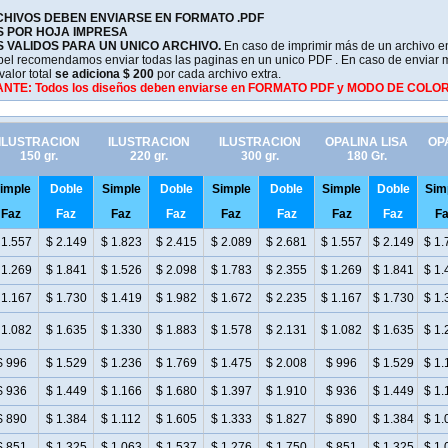
RCHIVOS DEBEN ENVIARSE EN FORMATO .PDF
S POR HOJA IMPRESA
 VALIDOS PARA UN UNICO ARCHIVO.
En caso de imprimir más de un archivo 
apel recomendamos
enviar todas las paginas en un unico PDF . En caso de enviar 
valor total
se adiciona $ 200
por cada archivo extra.
ANTE: Todos los diseños deben enviarse en FORMATO PDF y MODO DE COL
ILUSTRACION
ILUSTRACION
ILUSTRACION
OPALINA LISA
OP
150 gr.
220 gr.
300 gr.
180 Gr.
imple
Doble
Simple
Doble
Simple
Doble
Simple
Doble
Sim
Faz
Faz
Faz
Faz
Faz
Faz
Faz
Faz
Fa
 1.557
$ 2.149
$ 1.823
$ 2.415
$ 2.089
$ 2.681
$ 1.557
$ 2.149
$ 1.
 1.269
$ 1.841
$ 1.526
$ 2.098
$ 1.783
$ 2.355
$ 1.269
$ 1.841
$ 1.
 1.167
$ 1.730
$ 1.419
$ 1.982
$ 1.672
$ 2.235
$ 1.167
$ 1.730
$ 1.
 1.082
$ 1.635
$ 1.330
$ 1.883
$ 1.578
$ 2.131
$ 1.082
$ 1.635
$ 1.
$ 996
$ 1.529
$ 1.236
$ 1.769
$ 1.475
$ 2.008
$ 996
$ 1.529
$ 1.
$ 936
$ 1.449
$ 1.166
$ 1.680
$ 1.397
$ 1.910
$ 936
$ 1.449
$ 1.
$ 890
$ 1.384
$ 1.112
$ 1.605
$ 1.333
$ 1.827
$ 890
$ 1.384
$ 1.
$ 851
$ 1.325
$ 1.063
$ 1.537
$ 1.276
$ 1.750
$ 851
$ 1.325
$ 1.