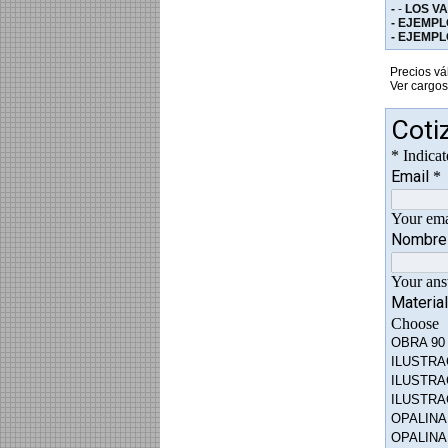
-
-
LOS V
- EJEMPL
- EJEMPL
Precios vá
Ver cargos