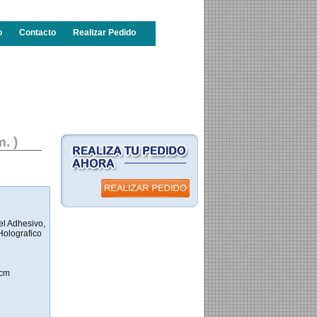
o
Contacto
Realizar Pedido
. )
pel Adhesivo,
Holografico
 cm