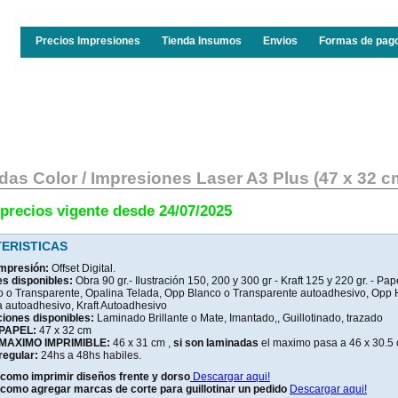
Precios Impresiones
Tienda Insumos
Envios
Formas de pag
das Color / Impresiones Laser A3 Plus (47 x 32 cm
 precios vigente desde 24/07/2025
ERISTICAS
 impresión:
Offset Digital.
es disponibles:
Obra 90 gr.- Ilustración 150, 200 y 300 gr - Kraft 125 y 220 gr. - Pa
o o Transparente, Opalina Telada, Opp Blanco o Transparente autoadhesivo, Opp 
a autoadhesivo, Kraft Autoadhesivo
ciones disponibles:
Laminado Brillante o Mate, Imantado,, Guillotinado, trazado
 PAPEL:
47 x 32 cm
 MAXIMO IMPRIMIBLE:
46 x 31 cm ,
si son laminadas
el maximo pasa a 46 x 30.5
regular:
24hs a 48hs habiles.
 como
imprimir diseños frente y dorso
Descargar aqui!
como agregar marcas de corte para guillotinar un pedido
Descargar aqui!