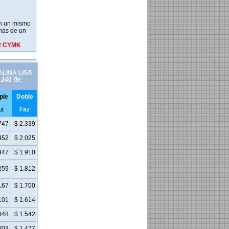
en un mismo
más de un
OR CYMK
ALINA LISA
240 Gr.
ple
Doble
z
Faz
747
$ 2.339
452
$ 2.025
347
$ 1.910
259
$ 1.812
167
$ 1.700
101
$ 1.614
048
$ 1.542
003
$ 1.477