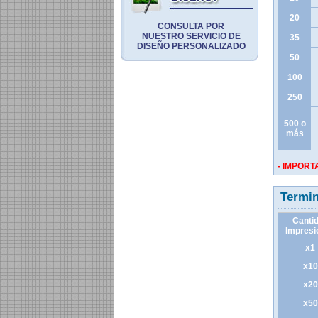
20
CONSULTA POR
NUESTRO SERVICIO DE
35
DISEÑO PERSONALIZADO
50
100
250
500 o
más
- IMPORT
Termi
Canti
Impresi
x1
x10
x20
x50